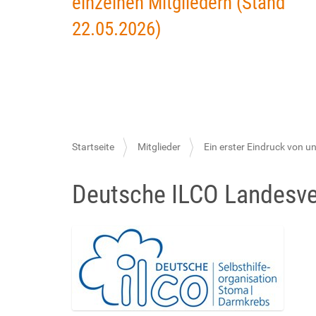
einzelnen Mitgliedern (Stand
22.05.2026)
S
Startseite
Mitglieder
Ein erster Eindruck von u
i
Deutsche ILCO Landesve
e
s
i
n
d
h
i