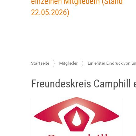
einzelnen Mitgliedern (Stand
22.05.2026)
S
Startseite
Mitglieder
Ein erster Eindruck von u
i
Freundeskreis Camphill 
e
s
i
n
d
h
i