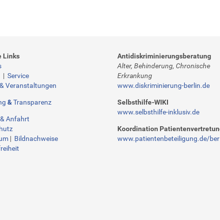
e Links
Antidiskriminierungsberatung
s
Alter, Behinderung, Chronische
t
|
Service
Erkrankung
 & Veranstaltungen
www.diskriminierung-berlin.de
ng
&
Transparenz
Selbsthilfe-WIKI
www.selbsthilfe-inklusiv.de
& Anfahrt
hutz
Koordination Patientenvertretu
sum
|
Bildnachweise
www.patientenbeteiligung.de/berl
reiheit