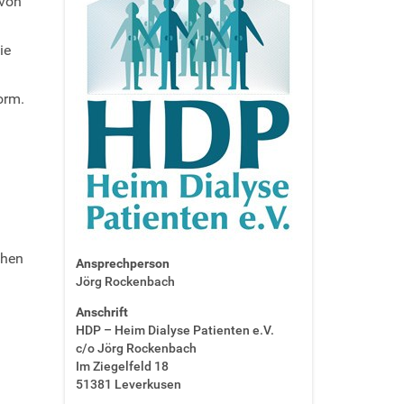
 von
ie
orm.
chen
Ansprechperson
Jörg Rockenbach
Anschrift
HDP – Heim Dialyse Patienten e.V.
c/o Jörg Rockenbach
Im Ziegelfeld 18
51381 Leverkusen