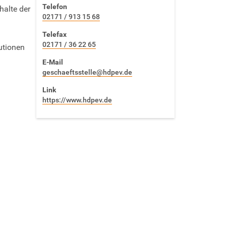
Telefon
halte der
02171 / 913 15 68
Telefax
02171 / 36 22 65
utionen
E-Mail
geschaeftsstelle@hdpev.de
Link
https://www.hdpev.de