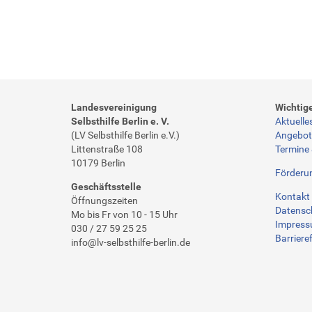
Landesvereinigung
Wichtig
Selbsthilfe Berlin e. V.
Aktuelle
(LV Selbsthilfe Berlin e.V.)
Angebo
Littenstraße 108
Termine
10179 Berlin
Förderu
Geschäftsstelle
Kontakt 
Öffnungszeiten
Datensc
Mo bis Fr von 10 - 15 Uhr
Impres
030 / 27 59 25 25
Barrieref
info@lv-selbsthilfe-berlin.de