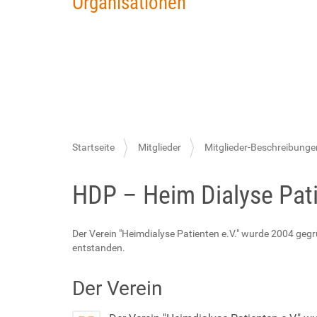
Organisationen
S
Startseite
Mitglieder
Mitglieder-Beschreibunge
i
HDP – Heim Dialyse Pati
e
s
i
Der Verein "Heimdialyse Patienten e.V." wurde 2004 ge
entstanden.
n
d
Der Verein
h
i