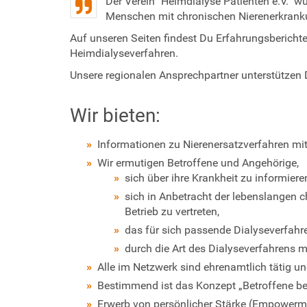
Der Verein "Heimdialyse Patienten e.V." 
e
Menschen mit chronischen Nierenerkrank
r
Auf unseren Seiten findest Du Erfahrungsbericht
Heimdialyseverfahren.
Unsere regionalen Ansprechpartner unterstützen 
Wir bieten:
Informationen zu Nierenersatzverfahren m
Wir ermutigen Betroffene und Angehörige,
sich über ihre Krankheit zu informiere
sich in Anbetracht der lebenslangen
Betrieb zu vertreten,
das für sich passende Dialyseverfahr
durch die Art des Dialyseverfahrens m
Alle im Netzwerk sind ehrenamtlich tätig und
Bestimmend ist das Konzept „Betroffene be
Erwerb von persönlicher Stärke (Empowerm