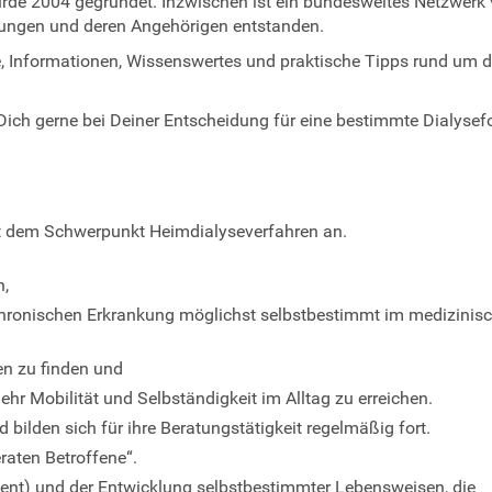
wurde 2004 gegründet. Inzwischen ist ein bundesweites Netzwerk
ungen und deren Angehörigen entstanden.
e, Informationen, Wissenswertes und praktische Tipps rund um d
Dich gerne bei Deiner Entscheidung für eine bestimmte Dialysef
it dem Schwerpunkt Heimdialyseverfahren an.
n,
 chronischen Erkrankung möglichst selbstbestimmt im medizinis
en zu finden und
ehr Mobilität und Selbständigkeit im Alltag zu erreichen.
 bilden sich für ihre Beratungstätigkeit regelmäßig fort.
raten Betroffene“.
ent) und der Entwicklung selbstbestimmter Lebensweisen, die