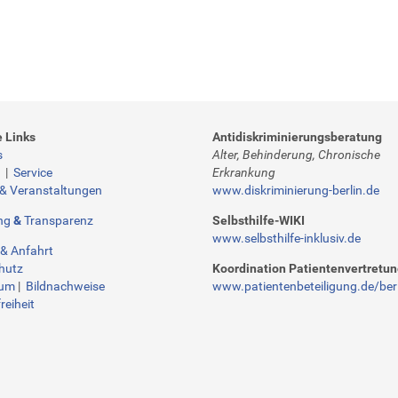
e Links
Antidiskriminierungsberatung
s
Alter, Behinderung, Chronische
t
|
Service
Erkrankung
 & Veranstaltungen
www.diskriminierung-berlin.de
ng
&
Transparenz
Selbsthilfe-WIKI
www.selbsthilfe-inklusiv.de
& Anfahrt
hutz
Koordination Patientenvertretu
sum
|
Bildnachweise
www.patientenbeteiligung.de/berl
reiheit