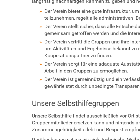
langfristig nachhaltigen Rahmen zu geben und n
e
Der Verein bietet eine gute Infrastruktur,
r
teilzunehmen, regelt alle administrativen
Der Verein stellt sicher, dass alle Entsche
gemeinsam getroffen werden und die Interes
Der Verein vertritt die Gruppen und ihre In
um Aktivitäten und Ergebnisse bekannt zu
Kooperationspartner zu finden.
Der Verein sorgt für eine adäquate Aussta
Arbeit in den Gruppen zu ermöglichen.
Der Verein ist gemeinnützig und ein verläs
gewährleistet durch unbedingte Transparen
Unsere Selbsthilfegruppen
Unsere Selbsthilfe findet ausschließlich vor Ort s
Gruppenmitglieder ersetzen kann und nirgends a
Zusammengehörigkeit erlebt und Respekt empfu
Darüber hinaus setzen wir viele technische Metho