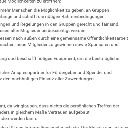
eue Möglichkeiten zu eröffnen:
 um mehr Menschen die Möglichkeit zu geben, an Gruppen
 Belange und schafft die nötigen Rahmenbedingungen.
idungen und Regelungen in den Gruppen gerecht und fair sind,
sen aller Mitglieder berücksichtigt werden.
teressen nach außen durch eine gemeinsame Öffentlichkeitsarbeit
 machen, neue Mitglieder zu gewinnen sowie Sponsoren und
ttung und beschafft nötiges Equipment, um die bestmögliche
slicher Ansprechpartner für Fördergeber und Spender und
z den nachhaltigen Einsatz aller Zuwendungen.
tatt, da wir glauben, dass nichts die persönlichen Treffen der
nders in gleichem Maße Vertrauen aufgebaut,
nden werden kann.
den für den Informationsaustausch ein. Der Einsatz von zeitgem