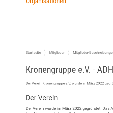
Organisationen
S
Startseite
Mitglieder
Mitglieder-Beschreibunge
i
Kronengruppe e.V. - ADHS
e
s
i
Der Verein Kronengruppe e.V. wurde im März 2022 gegrün
n
Der Verein
d
h
Der Verein wurde im März 2022 gegründet. Das An
i