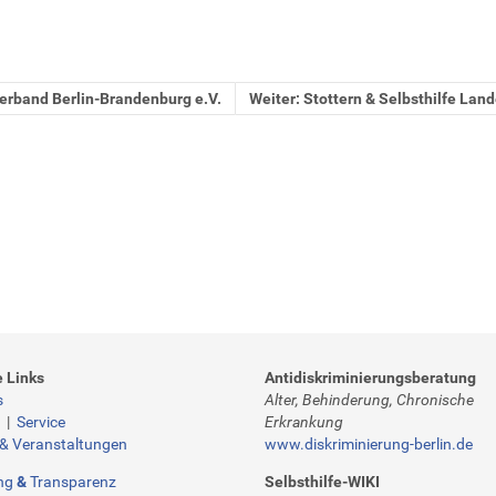
erband Berlin-Brandenburg e.V.
Weiter: Stottern & Selbsthilfe Land
e Links
Antidiskriminierungsberatung
s
Alter, Behinderung, Chronische
t
|
Service
Erkrankung
 & Veranstaltungen
www.diskriminierung-berlin.de
ng
&
Transparenz
Selbsthilfe-WIKI