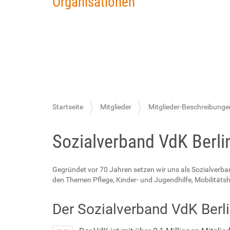
Organisationen
S
Startseite
Mitglieder
Mitglieder-Beschreibunge
i
Sozialverband VdK Berli
e
s
i
Gegründet vor 70 Jahren setzen wir uns als Sozialverban
den Themen Pflege, Kinder- und Jugendhilfe, Mobilitätsh
n
d
Der Sozialverband VdK Berli
h
i