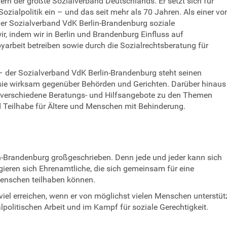
dern der größte Sozialverband Deutschlands. Er setzt sich für
Sozialpolitik ein – und das seit mehr als 70 Jahren. Als einer vo
r Sozialverband VdK Berlin-Brandenburg soziale
r, indem wir in Berlin und Brandenburg Einfluss auf
rbeit betreiben sowie durch die Sozialrechtsberatung für
 – der Sozialverband VdK Berlin-Brandenburg steht seinen
tt sie wirksam gegenüber Behörden und Gerichten. Darüber hinaus
g verschiedene Beratungs- und Hilfsangebote zu den Themen
 Teilhabe für Ältere und Menschen mit Behinderung.
Brandenburg großgeschrieben. Denn jede und jeder kann sich
gieren sich Ehrenamtliche, die sich gemeinsam für eine
 Menschen teilhaben können.
iel erreichen, wenn er von möglichst vielen Menschen unterstüt
alpolitischen Arbeit und im Kampf für soziale Gerechtigkeit.