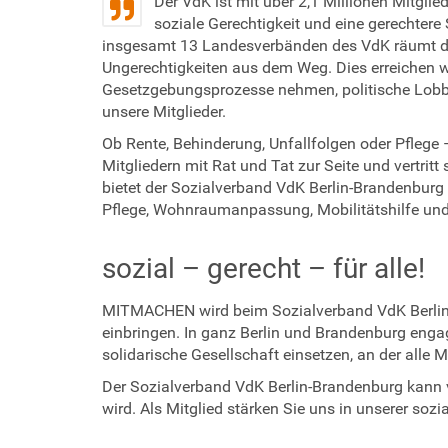
Der VdK ist mit über 2,1 Millionen Mitglie
e
soziale Gerechtigkeit und eine gerechtere 
insgesamt 13 Landesverbänden des VdK räumt de
r
Ungerechtigkeiten aus dem Weg. Dies erreichen wi
Gesetzgebungsprozesse nehmen, politische Lobbya
unsere Mitglieder.
Ob Rente, Behinderung, Unfallfolgen oder Pflege
Mitgliedern mit Rat und Tat zur Seite und vertri
bietet der Sozialverband VdK Berlin-Brandenbur
Pflege, Wohnraumanpassung, Mobilitätshilfe und
sozial – gerecht – für alle!
MITMACHEN wird beim Sozialverband VdK Berlin-
einbringen. In ganz Berlin und Brandenburg enga
solidarische Gesellschaft einsetzen, an der alle
Der Sozialverband VdK Berlin-Brandenburg kann v
wird. Als Mitglied stärken Sie uns in unserer sozi