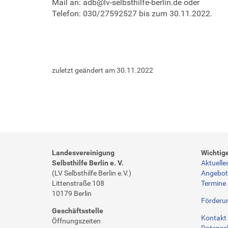
Mail an: adb@lv-selbsthilfe-berlin.de oder
h
Telefon: 030/27592527 bis zum 30.11.2022.
e
-
u
n
d
zuletzt geändert am
30.11.2022
-
a
n
t
i
d
i
s
Landesvereinigung
Wichtig
k
Selbsthilfe Berlin e. V.
Aktuelle
r
(LV Selbsthilfe Berlin e.V.)
Angebo
Littenstraße 108
Termine
i
10179 Berlin
m
Förderu
i
Geschäftsstelle
n
Kontakt 
Öffnungszeiten
Datensc