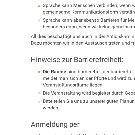
Sprache kann Menschen verbinden, wenn wi
k
gemeinsame Kommunikationsform verstän
t
-
Sprache kann aber ebenso Barrieren für M
m
besonders dann, wenn wir keine gemeinsam
i
All dies beschäftigt uns auch in der Antidiskrimi
t
Dazu möchten wir in den Austausch treten und f
-
f
Hinweise zur Barrierefreiheit:
a
c
Die Räume
sind barrierefrei, der barrieref
h
meldet man sich an der Pforte und wird zu 
t
Veranstaltungsräume liegen.
a
g
Die Veranstaltung wird begleitet durch Ge
-
Bitte teilen Sie uns zu unserer guten Plan
s
werden.
p
r
Anmeldung per
a
c