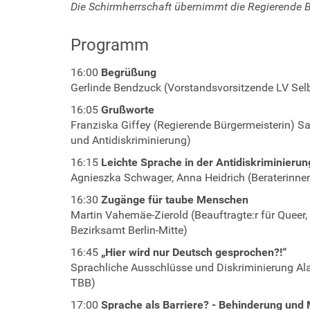
Die Schirmherrschaft übernimmt die Regierende B
h
i
l
Programm
f
e
16:00
Begrüßung
-
Gerlinde Bendzuck (Vorstandsvorsitzende LV Selbs
b
16:05
Grußworte
e
Franziska Giffey (Regierende Bürgermeisterin) Sa
r
und Antidiskriminierung)
l
i
16:15
Leichte Sprache in der Antidiskriminieru
n
Agnieszka Schwager, Anna Heidrich (Beraterinne
.
16:30
Zugänge für taube Menschen
d
Martin Vahemäe-Zierold (Beauftragte:r für Queer, 
e
Bezirksamt Berlin-Mitte)
/
16:45
„Hier wird nur Deutsch gesprochen?!“
e
Sprachliche Ausschlüsse und Diskriminierung Alal
v
TBB)
e
n
17:00
Sprache als Barriere? - Behinderung und 