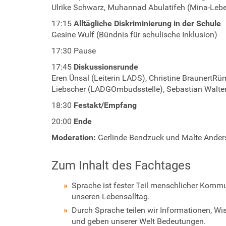
t
Ulrike Schwarz, Muhannad Abulatifeh (Mina-Leben i
s
17:15
Alltägliche Diskriminierung in der Schule
/
Gesine Wulf (Bündnis für schulische Inklusion)
1
0
17:30 Pause
-
17:45
Diskussionsrunde
j
Eren Ünsal (Leiterin LADS), Christine BraunertR
a
Liebscher (LADGOmbudsstelle), Sebastian Walter
h
r
18:30
Festakt/Empfang
e
20:00
Ende
-
a
Moderation:
Gerlinde Bendzuck und Malte Anders
d
b
Zum Inhalt des Fachtages
-
f
Sprache ist fester Teil menschlicher Kommu
e
unseren Lebensalltag.
s
Durch Sprache teilen wir Informationen, W
t
und geben unserer Welt Bedeutungen.
a