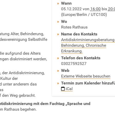
Wann
05.12.2022
von
16:00
bis
20:
(Europe/Berlin / UTC100)
Wo
Rotes Rathaus
tung Alter, Behinderung,
Name des Kontakts
desvereinigung Selbsthilfe
Antidiskriminierungsberatung 
Behinderung, Chronische
Erkrankung.
ie aufgrund des Alters
Telefon des Kontakts
gen diskriminiert werden,
03027592527
Web
 der Antidiskriminierung,
Externe Webseite besuchen
 Kultur der
Termin zum Kalender hinzuf
nd unter anderem das
iCal
as
f den Weg gebracht.
ntidiskriminierung mit dem
Fachtag „Sprache und
en Rathaus begehen.