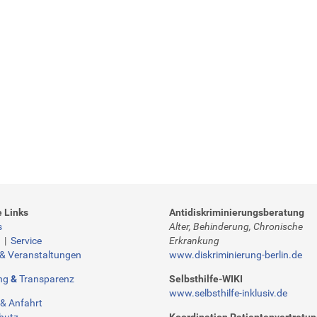
e Links
Antidiskriminierungsberatung
s
Alter, Behinderung, Chronische
t
|
Service
Erkrankung
 & Veranstaltungen
www.diskriminierung-berlin.de
ng
&
Transparenz
Selbsthilfe-WIKI
www.selbsthilfe-inklusiv.de
& Anfahrt
hutz
Koordination Patientenvertretu