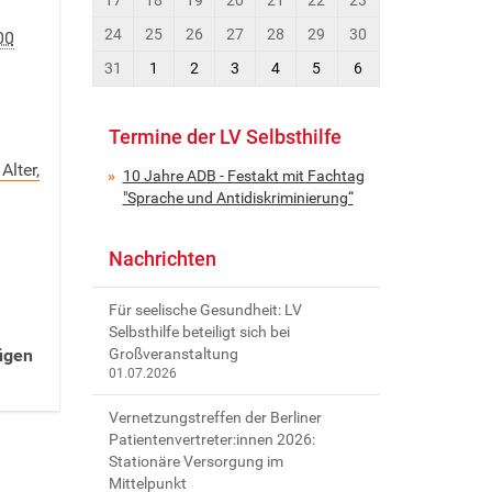
8
24
25
26
27
28
29
30
00
31
1
2
3
4
5
6
Termine der LV Selbsthilfe
Alter,
10 Jahre ADB - Festakt mit Fachtag
"Sprache und Antidiskriminierung“
Nachrichten
Für seelische Gesundheit: LV
Selbsthilfe beteiligt sich bei
ügen
Großveranstaltung
01.07.2026
Vernetzungstreffen der Berliner
Patientenvertreter:innen 2026:
Stationäre Versorgung im
Mittelpunkt