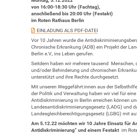
Montag, 5.12.2022
e
t
von 16:00-18:30 Uhr (Fachtag),
t
anschließend bis 20:00 Uhr (Festakt)
r
p
im Roten Rathaus Berlin
s
EINLADUNG ALS PDF-DATEI
:
/
Vor 10 Jahren wurde die Antidiskriminierungsbera
/
Chronische Erkrankung (ADB) ein Projekt der Lan
w
Berlin e.V., ins Leben gerufen.
w
Seitdem haben wir mehrere tausend Menschen, d
w
und/oder Behinderung und chronischen Erkrankun
.
unterstützt und ihre Rechte durchgesetzt.
l
Mit unseren Weggefährt:innen aus der Selbsthilfe,
v
der Politik und Verwaltung haben wir viel für eine
-
Antidiskriminierung in Berlin erreichen können u
s
Landesantidiskriminierungsgesetz (LADG) und d
e
Landesgleichberechtigungsgesetz (LGBG) mit au
l
b
Am 5.12.22
möchten wir 10 Jahre Einsatz für A
s
Antidiskriminierung“ und einem Festakt
im Rot
t