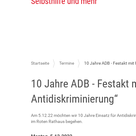
Selbsthilfe und mehr
S
Startseite
Termine
10 Jahre ADB - Festakt mit
i
10 Jahre ADB - Festakt 
e
s
Antidiskriminierung“
i
n
Am 5.12.22 möchten wir 10 Jahre Einsatz für Antidiskr
d
im Roten Rathaus begehen.
h
i
h