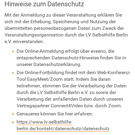
Hinweise zum Datenschutz
f
u
Mit der Anmeldung zu dieser Veranstaltung erklären Sie
e
sich mit der Erhebung, Speicherung und Nutzung der
h
übermittelten personenbezogenen Daten zum Zweck der
r
Veranstaltungsorganisation durch die LV Selbsthilfe Berlin
u
e.V. einverstanden.
n
Die Online-Anmeldung erfolgt über eveeno, die
g
entsprechenden Datenschutz-Hinweise finden Sie in
-
unserer Datenschutzerklärung.
i
n
Die Online-Fortbildung findet mit dem Web-Konferenz-
-
Tool EasyMeet/Zoom statt. Indem Sie daran
d
teilnehmen, stimmen Sie der Verarbeitung der Daten
a
durch die LV Selbsthilfe Berlin e.V. zu sowie der
s
Verarbeitung der anfallenden Daten durch unseren
-
Vertragspartner Connect4Video bzw. durch Zoom.
a
Genaueres können Sie hier erfahren:
n
https://www.lv-selbsthilfe-
t
berlin.de/kontakt/datenschutz/datenschutz
i