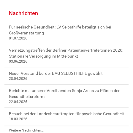
-
v
Nachrichten
e
r
Für seelische Gesundheit: LV Selbsthilfe beteiligt sich bei
e
Großveranstaltung
i
01.07.2026
n
Vernetzungstreffen der Berliner Patientenvertreter:innen 2026:
e
Stationäre Versorgung im Mittelpunkt
-
03.06.2026
i
-
Neuer Vorstand bei der BAG SELBSTHILFE gewählt
z
28.04.2026
o
o
Berichte mit unserer Vorsitzenden Sonja Arens zu Plänen der
m
Gesundheitsreform
22.04.2026
-
f
Besuch bei der Landesbeauftragten für psychische Gesundheit
o
18.03.2026
r
t
Weitere Nachrichten…