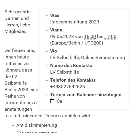
h
Sehr geehrte
Was
t
Damen und
Infoveranstaltung 2023
t
Herren, liebe
Wann
p
Mitglieder,
09.05.2023
von
15:00
bis
17:00
s
(Europe/Berlin / UTC200)
:
wir freuen uns,
/
Wo
Ihnen heute
/
LV Selbsthilfe, Online-Veranstaltung
mitteilen zu
w
Name des Kontakts
können, dass
w
LV Selbsthilfe
die LV
w
Telefon des Kontakts
Selbsthilfe
.
+493027592525
Berlin 2023 eine
l
Termin zum Kalender hinzufügen
Reihe von
v
iCal
Informationsver
-
anstaltungen
s
u.a. mit folgenden Themen anbieten wird:
e
l
Antidiskriminierung
b