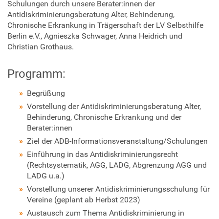
Schulungen durch unsere Berater:innen der
n
Antidiskriminierungsberatung Alter, Behinderung,
s
Chronische Erkrankung in Trägerschaft der LV Selbsthilfe
t
Berlin e.V., Agnieszka Schwager, Anna Heidrich und
a
Christian Grothaus.
l
t
u
Programm:
n
g
Begrüßung
e
Vorstellung der Antidiskriminierungsberatung Alter,
n
Behinderung, Chronische Erkrankung und der
-
Berater:innen
s
Ziel der ADB-Informationsveranstaltung/Schulungen
c
Einführung in das Antidiskriminierungsrecht
h
(Rechtsystematik, AGG, LADG, Abgrenzung AGG und
u
LADG u.a.)
l
Vorstellung unserer Antidiskriminierungsschulung für
u
Vereine (geplant ab Herbst 2023)
n
g
Austausch zum Thema Antidiskriminierung in