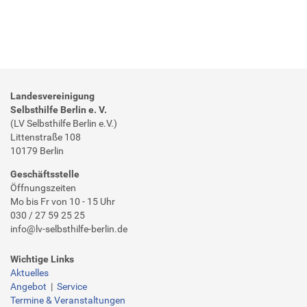
b
i
l
d
u
n
Landesvereinigung
g
Selbsthilfe Berlin e. V.
-
(LV Selbsthilfe Berlin e.V.)
9
Littenstraße 108
-
10179 Berlin
m
a
Geschäftsstelle
i
Öffnungszeiten
Mo bis Fr von 10 - 15 Uhr
-
030 / 27 59 25 25
2
info@lv-selbsthilfe-berlin.de
0
2
Wichtige Links
3
Aktuelles
-
Angebot
|
Service
u
Termine & Veranstaltungen