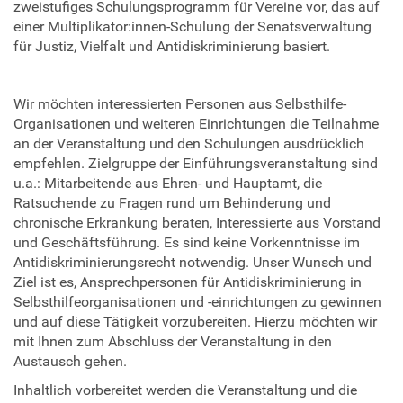
e
zweistufiges Schulungsprogramm für Vereine vor, das auf
n
einer Multiplikator:innen-Schulung der Senatsverwaltung
t
für Justiz, Vielfalt und Antidiskriminierung basiert.
s
/
i
Wir möchten interessierten Personen aus Selbsthilfe-
n
Organisationen und weiteren Einrichtungen die Teilnahme
f
an der Veranstaltung und den Schulungen ausdrücklich
o
empfehlen. Zielgruppe der Einführungsveranstaltung sind
r
u.a.: Mitarbeitende aus Ehren- und Hauptamt, die
m
Ratsuchende zu Fragen rund um Behinderung und
a
chronische Erkrankung beraten, Interessierte aus Vorstand
t
und Geschäftsführung. Es sind keine Vorkenntnisse im
i
Antidiskriminierungsrecht notwendig. Unser Wunsch und
o
Ziel ist es, Ansprechpersonen für Antidiskriminierung in
n
Selbsthilfeorganisationen und -einrichtungen zu gewinnen
s
und auf diese Tätigkeit vorzubereiten. Hierzu möchten wir
v
mit Ihnen zum Abschluss der Veranstaltung in den
e
Austausch gehen.
r
Inhaltlich vorbereitet werden die Veranstaltung und die
a