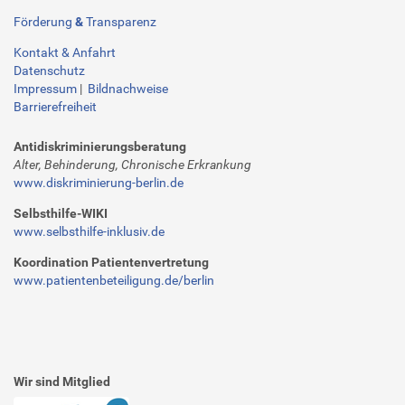
m
-
Förderung
&
Transparenz
1
Kontakt & Anfahrt
5
Datenschutz
-
Impressum
|
Bildnachweise
0
Barrierefreiheit
0
-
Antidiskriminierungsberatung
1
Alter, Behinderung, Chronische Erkrankung
7
www.diskriminierung-berlin.de
-
Selbsthilfe-WIKI
0
www.selbsthilfe-inklusiv.de
0
Koordination Patientenvertretung
E
www.patientenbeteiligung.de/berlin
i
n
l
a
d
Wir sind Mitglied
u
n