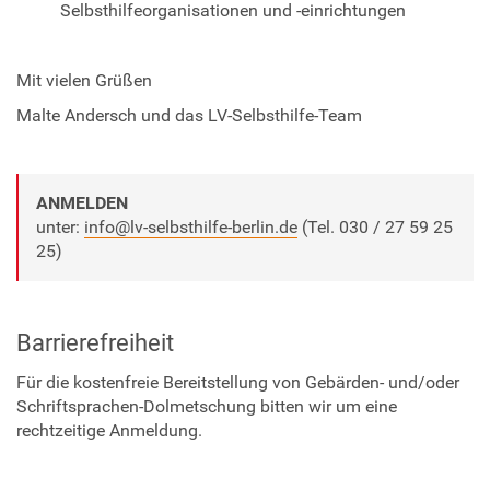
e
Selbsthilfeorganisationen und -einrichtungen
n
-
2
Mit vielen Grüßen
0
Malte Andersch und das LV-Selbsthilfe-Team
2
3
/
e
ANMELDEN
i
unter:
info@lv-selbsthilfe-berlin.de
(Tel. 030 / 27 59 25
n
25)
l
a
d
Barrierefreiheit
u
n
Für die kostenfreie Bereitstellung von Gebärden- und/oder
g
Schriftsprachen-Dolmetschung bitten wir um eine
-
rechtzeitige Anmeldung.
e
i
n