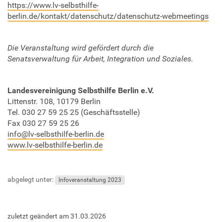
https://www.lv-selbsthilfe-
d
berlin.de/kontakt/datenschutz/datenschutz-webmeetings
i
s
k
Die Veranstaltung wird gefördert durch die
r
Senatsverwaltung für Arbeit, Integration und Soziales.
i
m
i
Landesvereinigung Selbsthilfe Berlin e.V.
n
Littenstr. 108, 10179 Berlin
i
Tel. 030 27 59 25 25 (Geschäftsstelle)
e
Fax 030 27 59 25 26
r
info@lv-selbsthilfe-berlin.de
u
www.lv-selbsthilfe-berlin.de
n
g
s
abgelegt unter:
r
Infoveranstaltung 2023
e
c
h
zuletzt geändert am
31.03.2026