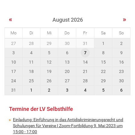
t
-
u
«
»
August 2026
n
d
Mo
Di
Mi
Do
Fr
Sa
So
-
s
m
27
28
29
30
31
1
2
o
c
3
4
5
6
7
8
9
n
h
t
u
10
11
12
13
14
15
16
h
l
-
17
18
19
20
21
22
23
u
8
n
24
25
26
27
28
29
30
g
31
1
2
3
4
5
6
e
n
-
Termine der LV Selbsthilfe
f
Einladung: Einführung in das Antidiskriminierungsrecht und
u
Schulungen für Vereine I Zoom-Fortbildung 9. Mai 2023 um
e
15:00 - 17:00
r