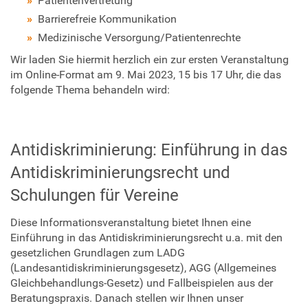
Patientenvertretung
s
Barrierefreie Kommunikation
t
h
Medizinische Versorgung/Patientenrechte
i
Wir laden Sie hiermit herzlich ein zur ersten Veranstaltung
l
im Online-Format am 9. Mai 2023, 15 bis 17 Uhr, die das
f
folgende Thema behandeln wird:
e
-
b
e
Antidiskriminierung: Einführung in das
r
Antidiskriminierungsrecht und
l
i
Schulungen für Vereine
n
.
Diese Informationsveranstaltung bietet Ihnen eine
d
Einführung in das Antidiskriminierungsrecht u.a. mit den
e
gesetzlichen Grundlagen zum LADG
/
(Landesantidiskriminierungsgesetz), AGG (Allgemeines
e
Gleichbehandlungs-Gesetz) und Fallbeispielen aus der
v
Beratungspraxis. Danach stellen wir Ihnen unser