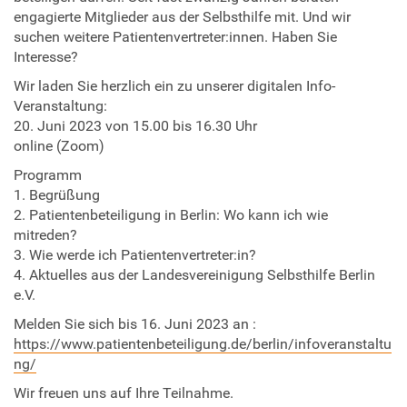
engagierte Mitglieder aus der Selbsthilfe mit. Und wir
f
suchen weitere Patientenvertreter:innen. Haben Sie
e
Interesse?
-
b
Wir laden Sie herzlich ein zu unserer digitalen Info-
e
Veranstaltung:
r
20. Juni 2023 von 15.00 bis 16.30 Uhr
l
online (Zoom)
i
Programm
n
1. Begrüßung
.
2. Patientenbeteiligung in Berlin: Wo kann ich wie
d
mitreden?
e
3. Wie werde ich Patientenvertreter:in?
/
4. Aktuelles aus der Landesvereinigung Selbsthilfe Berlin
e
e.V.
v
e
Melden Sie sich bis 16. Juni 2023 an :
n
https://www.patientenbeteiligung.de/berlin/infoveranstaltu
t
ng/
s
Wir freuen uns auf Ihre Teilnahme.
/