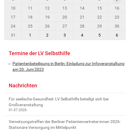
l
t
t
10
11
12
13
14
15
16
h
u
-
17
18
19
20
21
22
23
n
8
g
24
25
26
27
28
29
30
e
31
1
2
3
4
5
6
n
-
s
Termine der LV Selbsthilfe
c
Patientenbeteiligung in Berlin: Einladung zur Infoveranstaltung
h
am 20. Juni 2023
u
l
u
Nachrichten
n
g
Für seelische Gesundheit: LV Selbsthilfe beteiligt sich bei
e
Großveranstaltung
n
01.07.2026
-
Vernetzungstreffen der Berliner Patientenvertreter:innen 2026:
2
Stationäre Versorgung im Mittelpunkt
0