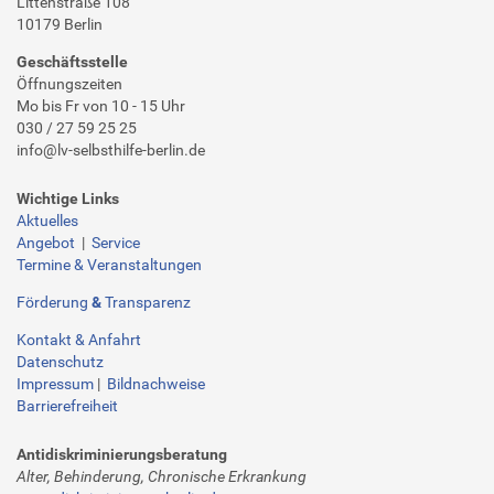
Littenstraße 108
u
10179 Berlin
n
g
Geschäftsstelle
-
Öffnungszeiten
i
Mo bis Fr von 10 - 15 Uhr
030 / 27 59 25 25
n
info@lv-selbsthilfe-berlin.de
-
b
Wichtige Links
e
Aktuelles
r
Angebot
|
Service
l
Termine & Veranstaltungen
i
n
Förderung
&
Transparenz
-
Kontakt & Anfahrt
e
Datenschutz
i
Impressum
|
Bildnachweise
n
Barrierefreiheit
l
a
Antidiskriminierungsberatung
d
Alter, Behinderung, Chronische Erkrankung