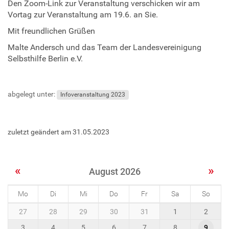
Den Zoom-Link zur Veranstaltung verschicken wir am
i
Vortag zur Veranstaltung am 19.6. an Sie.
n
f
Mit freundlichen Grüßen
o
Malte Andersch und das Team der Landesvereinigung
r
Selbsthilfe Berlin e.V.
m
a
t
abgelegt unter:
i
Infoveranstaltung 2023
o
n
s
zuletzt geändert am
31.05.2023
v
e
r
«
»
August 2026
a
n
Mo
Di
Mi
Do
Fr
Sa
So
s
t
m
27
28
29
30
31
1
2
o
a
3
4
5
6
7
8
9
n