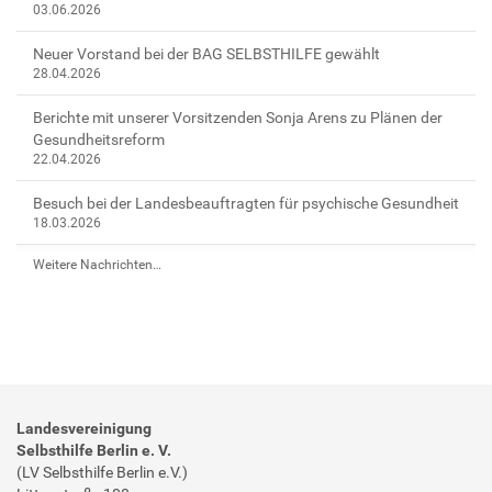
03.06.2026
2
3
Neuer Vorstand bei der BAG SELBSTHILFE gewählt
/
28.04.2026
p
a
Berichte mit unserer Vorsitzenden Sonja Arens zu Plänen der
t
Gesundheitsreform
22.04.2026
i
e
Besuch bei der Landesbeauftragten für psychische Gesundheit
n
18.03.2026
t
e
Weitere Nachrichten…
n
b
e
t
e
i
l
Landesvereinigung
Selbsthilfe Berlin e. V.
i
(LV Selbsthilfe Berlin e.V.)
g