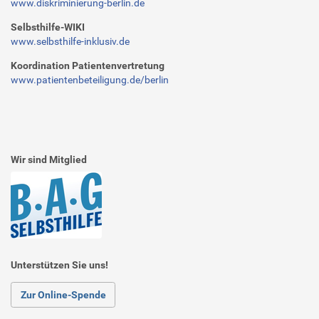
u
www.diskriminierung-berlin.de
n
Selbsthilfe-WIKI
g
www.selbsthilfe-inklusiv.de
-
z
Koordination Patientenvertretung
u
www.patientenbeteiligung.de/berlin
r
-
i
n
f
Wir sind Mitglied
o
v
e
r
a
n
Unterstützen Sie uns!
s
t
Zur Online-Spende
a
l