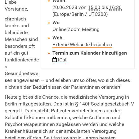
Wann
p
Liebe
20.06.2023
von
15:00
bis
16:30
s
Vorstände,
(Europe/Berlin / UTC200)
:
chronisch
/
Wo
kranke und
/
Online Zoom Meeting
behinderte
w
Web
Menschen sind
w
Externe Webseite besuchen
besonders oft
w
auf ein gut
Termin zum Kalender hinzufügen
.
funktionierende
iCal
l
s
v
Gesundheitswe
-
sen angewiesen – und erleben umso öfter, wo sich dieses
s
nicht an den Bedürfnissen der Patient:innen orientiert.
e
Heute gibt es die Chance, die medizinische Versorgung in
l
Berlin mitzugestalten. Das ist in § 140f Sozialgesetzbuch V
b
geregelt. Darin steht: Patientenvertreter:innen aus der
s
Selbsthilfe können mitberaten, welche Ärzt:innen und
t
Psychotherapeut:innen zugelassen werden und welche
h
Krankenhäuser sich an der ambulanten Versorgung
i
beteiligen dürfen. Seit fast zwanzig Jahren beraten
l