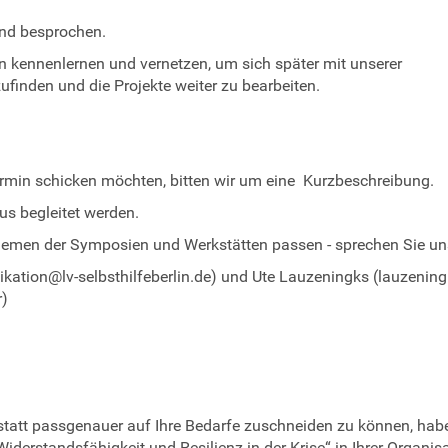
und besprochen.
 kennenlernen und vernetzen, um sich später mit unserer
finden und die Projekte weiter zu bearbeiten.
ermin schicken möchten, bitten wir um eine Kurzbeschreibung.
us begleitet werden.
Themen der Symposien und Werkstätten passen - sprechen Sie un
ation@lv-selbsthilfeberlin.de) und Ute Lauzeningks (lauzenin
r)
tatt passgenauer auf Ihre Bedarfe zuschneiden zu können, hab
erstandsfähigkeit und Resilienz in der Krise“ in Ihrer Organis