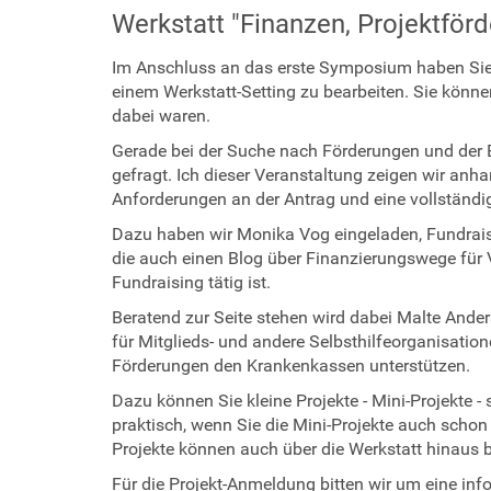
i
Werkstatt "Finanzen, Projektför
l
f
Im Anschluss an das erste Symposium haben Sie di
e
einem Werkstatt-Setting zu bearbeiten. Sie kön
-
dabei waren.
b
e
Gerade bei der Suche nach Förderungen und der 
r
gefragt. Ich dieser Veranstaltung zeigen wir anh
l
Anforderungen an der Antrag und eine vollständ
i
Dazu haben wir Monika Vog eingeladen, Fundraise
n
die auch einen Blog über Finanzierungswege für 
.
Fundraising tätig ist.
d
Beratend zur Seite stehen wird dabei Malte Ander
e
für Mitglieds- und andere Selbsthilfeorganisation
/
Förderungen den Krankenkassen unterstützen.
e
v
Dazu können Sie kleine Projekte - Mini-Projekte -
e
praktisch, wenn Sie die Mini-Projekte auch schon
n
Projekte können auch über die Werkstatt hinaus b
t
Für die Projekt-Anmeldung bitten wir um eine infor
s