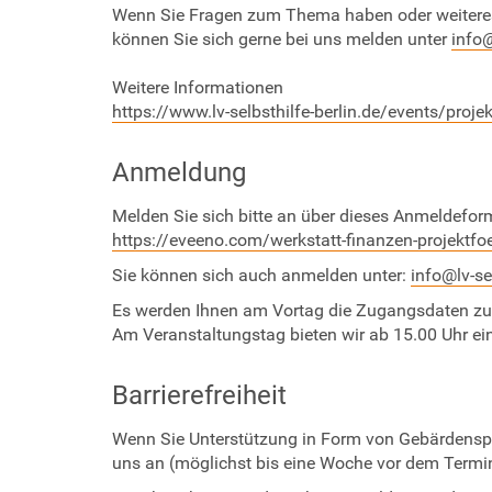
e
Wenn Sie Fragen zum Thema haben oder weiteres
k
können Sie sich gerne bei uns melden unter
info@
t
f
Weitere Informationen
ö
https://www.lv-selbsthilfe-berlin.de/events/projek
r
d
Anmeldung
e
r
Melden Sie sich bitte an über dieses Anmeldefor
u
https://eveeno.com/werkstatt-finanzen-projektfo
n
g
Sie können sich auch anmelden unter:
info@lv-sel
u
Es werden Ihnen am Vortag die Zugangsdaten zur
n
Am Veranstaltungstag bieten wir ab 15.00 Uhr ei
d
F
u
Barrierefreiheit
n
d
Wenn Sie Unterstützung in Form von Gebärdenspr
r
uns an (möglichst bis eine Woche vor dem Termi
a