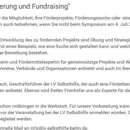
derung und Fundraising"
e Möglichkeit, Ihre Förderprojekte, Förderungssuche oder -stra
nen auch teilnehmen, wenn Sie nicht beim Symposium am 4. Juli
Entwicklung des zu fördernden Projekts sind Übung und Strateg
and eines Beispiels, wie eine Suche sich gestalten kann und welc
ige Bewerbung bestehen.
rin und Fördermittelexpertin für gemeinnützige Projekte und Ak
Vereine, Verbände und Organisationen anbietet und auch im Ber
sch, Geschäftsführer der LV Selbsthilfe, der auch eine Förderbe
en anbietet. Ebenso wird Detlev Fronhöfer uns als Experte für di
 schon mitbringen in die Werkstatt. Für unsere Vorbereitung wäre
 vor der Veranstaltung bei der LV Selbsthilfe anmelden würden. 
egleitet werden.
melle Mail an info@lv-selbsthilfe-berlin.de.