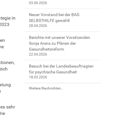
03.06.2026
Neuer Vorstand bei der BAG
tegie in
SELBSTHILFE gewählt
 2023
28.04.2026
Berichte mit unserer Vorsitzenden
ien
Sonja Arens zu Plänen der
he
Gesundheitsreform
22.04.2026
tionen,
Besuch bei der Landesbeauftragten
eich
für psychische Gesundheit
18.03.2026
ratung
Weitere Nachrichten…
e
 es sehr
Die