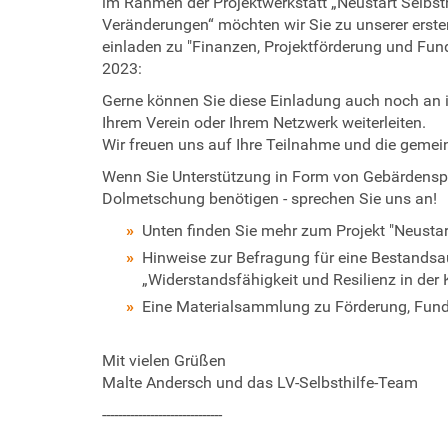
im Rahmen der Projektwerkstatt „Neustart Selbsthil
t
e
Veränderungen“ möchten wir Sie zu unserer erste
p
einladen zu "Finanzen, Projektförderung und Fun
r
s
2023:
:
Gerne können Sie diese Einladung auch noch an i
/
Ihrem Verein oder Ihrem Netzwerk weiterleiten.
/
Wir freuen uns auf Ihre Teilnahme und die geme
w
w
Wenn Sie Unterstützung in Form von Gebärdenspr
w
Dolmetschung benötigen - sprechen Sie uns an!
.
Unten finden Sie mehr zum Projekt "Neustart
l
v
Hinweise zur Befragung für eine Bestan
-
„Widerstandsfähigkeit und Resilienz in der K
s
Eine Materialsammlung zu Förderung, Fund
e
l
Mit vielen Grüßen
b
Malte Andersch und das LV-Selbsthilfe-Team
s
t
------------------------------
h