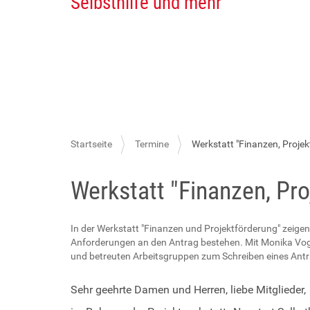
Selbsthilfe und mehr
S
Startseite
Termine
Werkstatt "Finanzen, Proje
i
Werkstatt "Finanzen, Pr
e
s
i
In der Werkstatt "Finanzen und Projektförderung" zeigen
Anforderungen an den Antrag bestehen. Mit Monika Vog,
n
und betreuten Arbeitsgruppen zum Schreiben eines Antr
d
h
h
Sehr geehrte Damen und Herren, liebe Mitglieder,
t
i