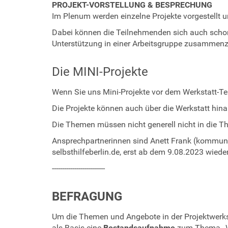
PROJEKT-VORSTELLUNG & BESPRECHUNG
p
Im Plenum werden einzelne Projekte vorgestellt 
r
o
Dabei können die Teilnehmenden sich auch schon
j
Unterstützung in einer Arbeitsgruppe zusammenzu
e
k
Die MINI-Projekte
t
f
Wenn Sie uns Mini-Projekte vor dem Werkstatt-T
o
e
Die Projekte können auch über die Werkstatt hina
r
Die Themen müssen nicht generell nicht in die 
d
e
Ansprechpartnerinnen sind Anett Frank (kommunik
r
selbsthilfeberlin.de, erst ab dem 9.08.2023 wiede
u
--------------------------
n
g
BEFRAGUNG
W
e
Um die Themen und Angebote in der Projektwerks
r
als Basis eine
Bestandsaufnahme
zum Thema „Wid