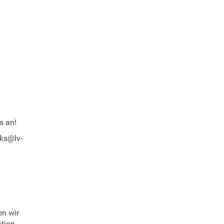
s an!
gks@lv-
en wir
ation