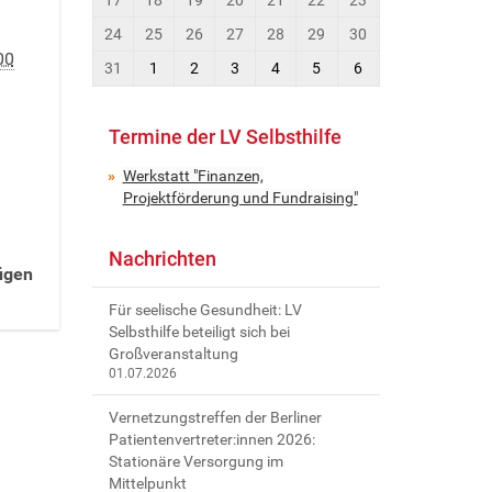
8
24
25
26
27
28
29
30
00
31
1
2
3
4
5
6
Termine der LV Selbsthilfe
Werkstatt "Finanzen,
Projektförderung und Fundraising"
Nachrichten
ügen
Für seelische Gesundheit: LV
Selbsthilfe beteiligt sich bei
Großveranstaltung
01.07.2026
Vernetzungstreffen der Berliner
Patientenvertreter:innen 2026:
Stationäre Versorgung im
Mittelpunkt