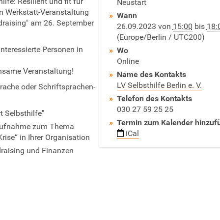
fe: Resilient und fit für
Neustart
n Werkstatt-Veranstaltung
Wann
draising" am 26. September
26.09.2023
von
15:00
bis
18:
(Europe/Berlin / UTC200)
nteressierte Personen in
Wo
Online
insame Veranstaltung!
Name des Kontakts
LV Selbsthilfe Berlin e. V.
ache oder Schriftsprachen-
Telefon des Kontakts
030 27 59 25 25
 Selbsthilfe"
Termin zum Kalender hinzuf
dsaufnahme zum Thema
iCal
rise“ in Ihrer Organisation
raising und Finanzen