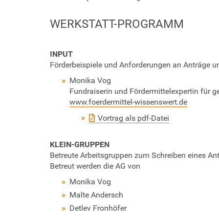
/
w
WERKSTATT-PROGRAMM
e
r
k
INPUT
s
Förderbeispiele und Anforderungen an Anträge 
t
Monika Vog
a
Fundraiserin und Fördermittelexpertin für 
t
www.foerdermittel-wissenswert.de
t
-
Vortrag als pdf-Datei
f
i
KLEIN-GRUPPEN
n
Betreute Arbeitsgruppen zum Schreiben eines An
a
Betreut werden die AG von
n
z
Monika Vog
e
Malte Andersch
n
Detlev Fronhöfer
-