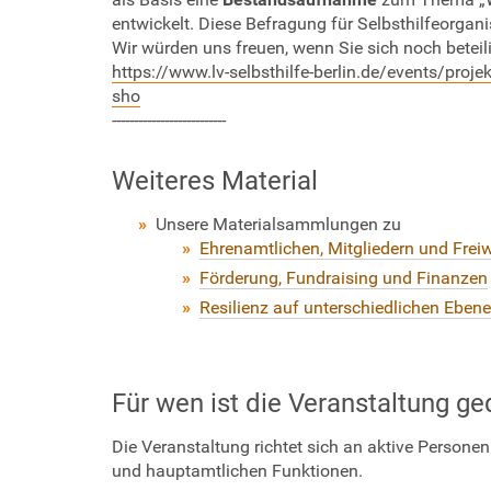
k
entwickelt. Diese Befragung für Selbsthilfeorgani
s
Wir würden uns freuen, wenn Sie sich noch betei
t
https://www.lv-selbsthilfe-berlin.de/events/proj
a
sho
t
--------------------------
t
"
Weiteres Material
F
i
Unsere Materialsammlungen zu
n
Ehrenamtlichen, Mitgliedern und Freiw
a
n
Förderung, Fundraising und Finanzen
z
Resilienz auf unterschiedlichen Eben
e
n
,
P
Für wen ist die Veranstaltung ge
r
o
Die Veranstaltung richtet sich an aktive Personen
j
und hauptamtlichen Funktionen.